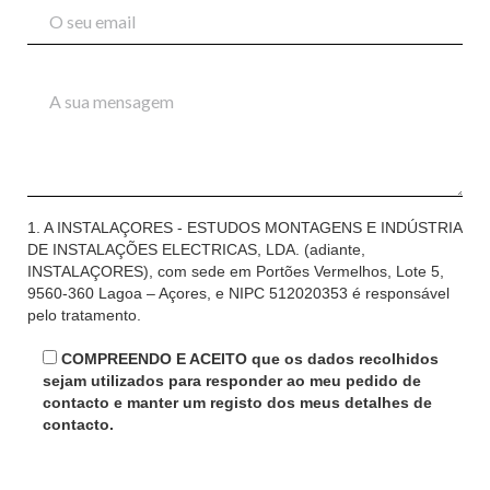
1. A INSTALAÇORES - ESTUDOS MONTAGENS E INDÚSTRIA
DE INSTALAÇÕES ELECTRICAS, LDA. (adiante,
INSTALAÇORES), com sede em Portões Vermelhos, Lote 5,
9560-360 Lagoa – Açores, e NIPC 512020353 é responsável
pelo tratamento.
2. Os dados pessoais recolhidos serão utilizados unicamente
para responder ao seu pedido de contacto, apoio ao cliente
COMPREENDO E ACEITO que os dados recolhidos
e/ou pedido de informação, e manter o registo dos seus
sejam utilizados para responder ao meu pedido de
detalhes de contacto, após obtermos o seu consentimento
contacto e manter um registo dos meus detalhes de
prévio e expresso.
contacto.
3. Os dados pessoais “nome” e “email” são de preenchimento
obrigatório para podermos responder ao seu pedido de